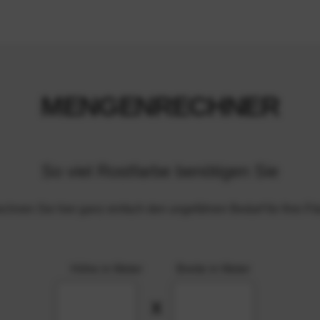
MENGENRECHNER
So viel Rostfarbe benötigen Sie
chnen Sie hier ganz einfach den ungefähren Bedarf für Ihre Fl
Höhe in Meter
Breite in Meter
X