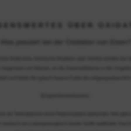
SENSWERTES ÜBER OXIDA
Was passiert bei der Oxidation von Eisen?
isen findet eine chemische Reaktion statt. Hierbei werden bei d
in Gegenwart von Wasser, an die Sauerstoffatome in der Umgeb
diert und bildet die typisch braune Farbe die umgangssprachlich
Expertenwissen:
h als Teilreaktionen einer Redoxreaktion betrachtet. Hier gibt e
, wodurch ein Ladungsausgleich beider Stoffe stattfindet. Das E