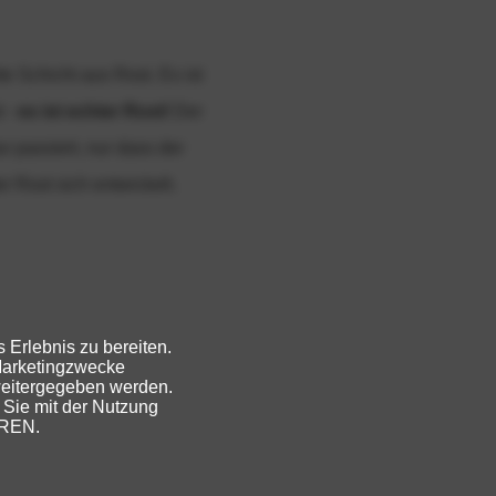
e Schicht aus Rost. Es ist
t -
es ist echter Rost!
Der
r passiert, nur dass der
r Rost sich entwickelt.
 Erlebnis zu bereiten.
Marketingzwecke
weitergegeben werden.
 Sie mit der Nutzung
EREN.