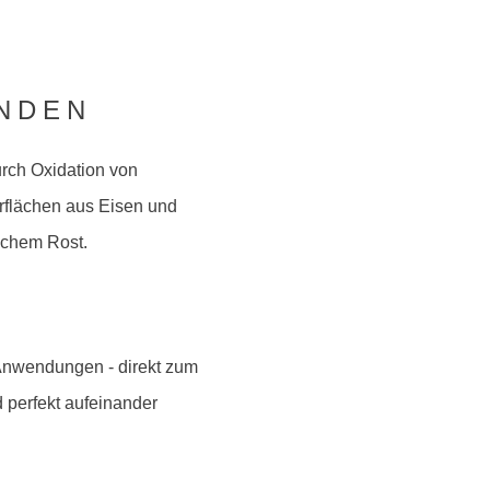
NDEN
urch Oxidation von
rflächen aus Eisen und
ichem Rost.
 Anwendungen - direkt zum
d perfekt aufeinander