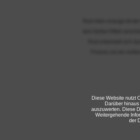
Rost-Aktiv erzeugt mit d
kein bloßer Effekt versch
Rost entwickelt sich du
Prozess um ein vielfac
Diese Website nutzt C
Darüber hinaus
auszuwerten. Diese D
Weitergehende Infor
der 