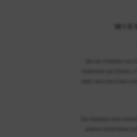
WIS
Bei der Oxidation von E
Elektronen des Eisens, 
dafür, dass das Eisen oxi
Die Oxidation wird chemisc
anderer nimmt diese auf