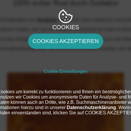
100% echter Rost durch Oxidation
er Kombination von
Rostfarbe
bzw. Eisen eine natürliche und echt
COOKIES
iedener Farben, der nur von weitem so aussieht als wäre es Ros
rch das Oxidationsmittel Rost-Aktiv, genau so, wie es in der Natu
COOKIES AKZEPTIEREN
hes beschleunigt wird. Sie können direkt dabei zusehen, wie de
Cookie Einstellungen
ookies um korrekt zu funktionieren und Ihnen ein bestmögliches
 nutzen wir Cookies um anonymisierte Daten für Analyse- und 
aten können auch an Dritte, wie z.B. Suchmaschinenanbieter 
mationen hierzu sind in unserer
Datenschutzerklärung
. Wenn
Daten einverstanden sind, klicken Sie auf COOKIES AKZEPTI