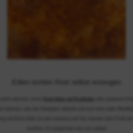
Edlen echten Rost selbst erzeugen
ofort aktiviert, wenn
Rost-Aktiv mit Rostfarbe
oder anderem Eise
en können, wie die Oxidation abläuft und sich eine edle Oberf
g mit Rost-Aktiv ist sehr einfach und Sie müssen kein Profi se
erzielen. Es klappt fast wie von selbst!