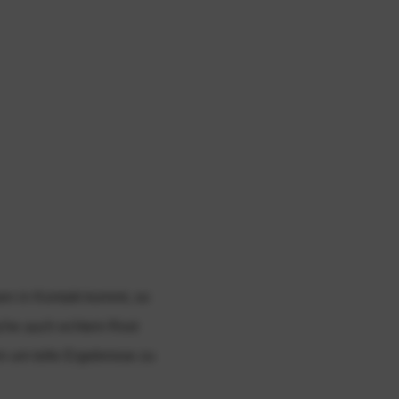
n in Kontakt kommt, so
läche auch echtem Rost
in um tolle Ergebnisse zu