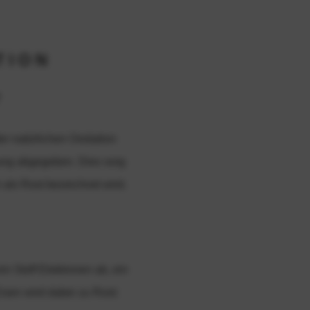
TION
er natürlichen Oxidation
ung abgegeben. Dies sorg
 als Rost bezeichnet wird.
in Stoff Elektronen ab, ein
isen wird dabei zu Rost: