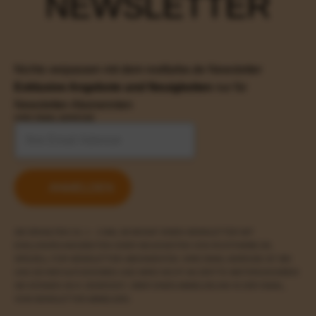
NEWSLETTER
Nichts verpassen mit dem rostfarbe.de Newsletter
Exklusive Angebote und Neuigkeiten
nur für
Newsletter-Abonennten
IHRE EMAIL ADRESSE
ANMELDEN
SIE ERHALTEN CA. 1 - 2 MAL IM MONAT EINEN NEWSLETTER MIT
EXKLUSIVEN ANGEBOTEN ODER NEUIGKEITEN VON ROSTFARBE.DE,
SPEZIELL FÜR NEWSLETTER-ABONNENTEN. IHRE EMAIL ADRESSE IST BEI
UNS SICHER AUFGEHOBEN UND WIRD NICHT AN DRITTE WEITERGEGEBEN!
SIE KÖNNEN SICH JEDERZEIT, ÜBER EINEN ABMELDELINK IN DER EMAIL,
VOM NEWSLETTER ABMELDEN.