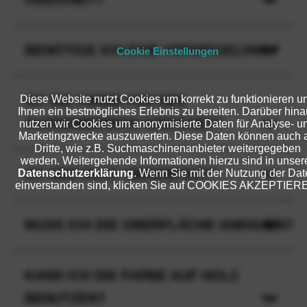
BENÖTIGE ICH EINE VERSIEGELUNG?
Cookie Einstellungen
Diese Website nutzt Cookies um korrekt zu funktionieren u
IST DIE FARBE FÜR DEN
Ihnen ein bestmögliches Erlebnis zu bereiten. Darüber hina
AUSSENBEREICH GEEIGNET?
nutzen wir Cookies um anonymisierte Daten für Analyse- u
Marketingzwecke auszuwerten. Diese Daten können auch 
Dritte, wie z.B. Suchmaschinenanbieter weitergegeben
werden. Weitergehende Informationen hierzu sind in unser
IST DER ROST ABRIEBFEST?
Datenschutzerklärung
. Wenn Sie mit der Nutzung der Dat
einverstanden sind, klicken Sie auf COOKIES AKZEPTIER
MUSS ICH DIE OBERFLÄCHE ANRAUEN?
KANN ICH DIE FARBE AUF HOLZ
BENUTZEN?